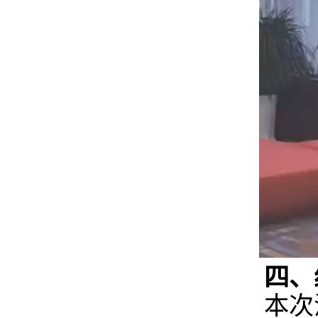
四、
本次