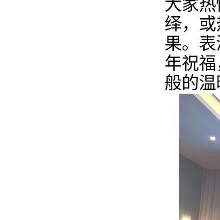
大家热
绎，或
果。表
年祝福
般的温