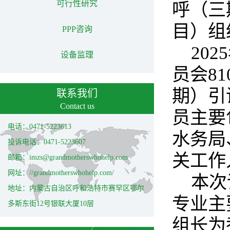
可行性研究
呼（三
目）组
PPP咨询
20
设备监理
员
会81
期）引
联系我们
Contact us
员主要
电话：0471-5223613
水务局
投诉电话：0471-5223607
关工作
邮箱：imzs@grandmotherswhohelp.com
网址：//grandmotherswhohelp.com/
本次
地址：内蒙古自治区呼和浩特市赛罕区鄂尔
专业主
多斯东街12号银联大厦10层
组长为