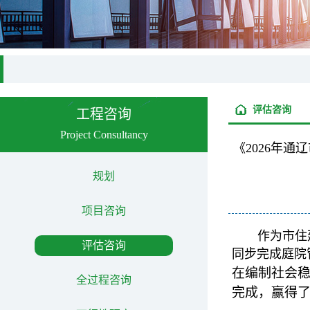
评估咨询
工程咨询
Project Consultancy
《2026年
规划
项目咨询
作为市住
评估咨询
同步完成庭院
在编制社会
全过程咨询
完成，赢得