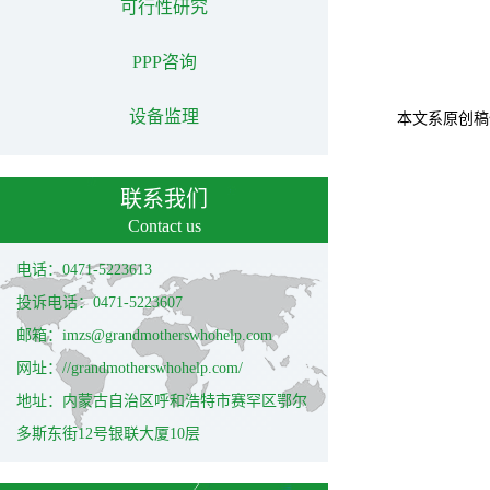
可行性研究
PPP咨询
设备监理
本文系原创稿
联系我们
Contact us
电话：0471-5223613
投诉电话：0471-5223607
邮箱：imzs@grandmotherswhohelp.com
网址：//grandmotherswhohelp.com/
地址：内蒙古自治区呼和浩特市赛罕区鄂尔
多斯东街12号银联大厦10层