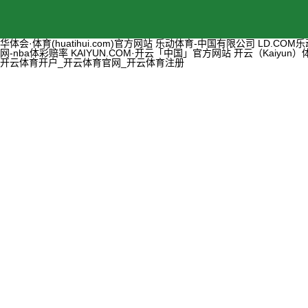
华体会·体育(huatihui.com)官方网站
乐动体育-中国有限公司
LD.COM
网-nba体彩赔率
KAIYUN.COM·开云「中国」官方网站
开云（Kaiyu
开云体育开户_开云体育官网_开云体育注册