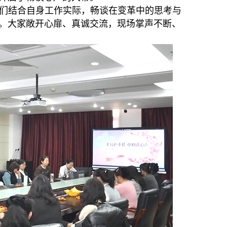
们结合自身工作实际，畅谈在变革中的思考与
。大家敞开心扉、真诚交流，现场掌声不断、