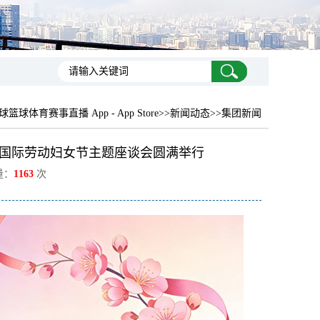
球体育赛事直播 App - App Store
>>新闻动态>>集团新闻
八国际劳动妇女节主题座谈会圆满举行
量：
1163
次