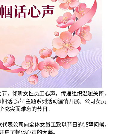
妇女节，倾听女性员工心声，传递组织温暖关怀，
，巾帼话心声”主题系列活动温情开展。公司女员
个充实而难忘的节日。
欣代表公司向全体女员工致以节日的诚挚问候，
家开启了畅谈心声的大幕。