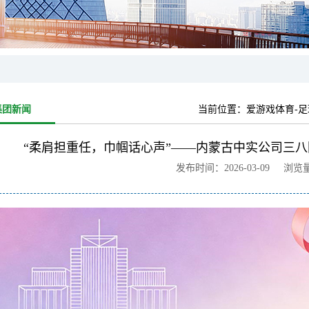
集团新闻
当前位置：
爱游戏体育-足球篮
“柔肩担重任，巾帼话心声”——内蒙古中实公司三
发布时间：2026-03-09 浏览