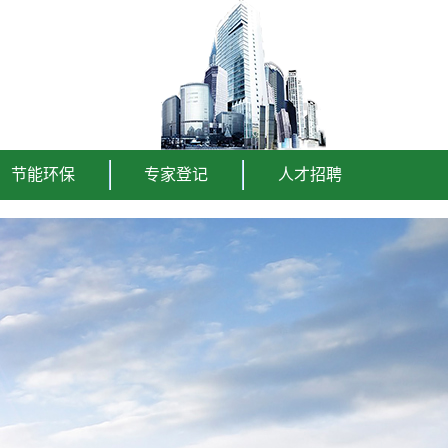
节能环保
专家登记
人才招聘