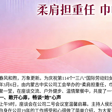
春风和煦，万象更新。为庆祝第114个“三八”国际劳动
26年3月6日，由内蒙古中实公司工会举办的“柔肩担重任
聚一堂，在座谈交流、户外健步、温情聚餐中，共度了一
一、敞开心扉，畅谈“她”心声
上午9时，座谈会在公司二号会议室温馨启幕。主持人侯
自身在公司19年的工作感受和心得做了简单介绍，为大