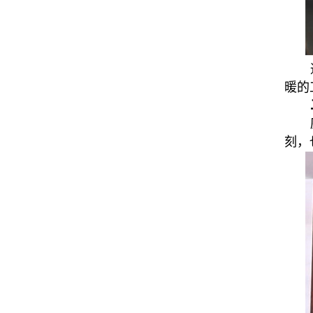
暖的
刻，