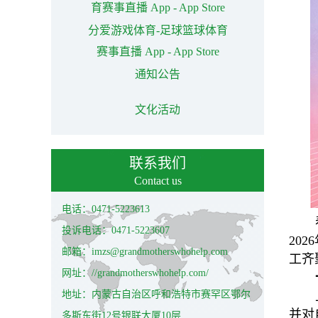
育赛事直播 App - App Store
分爱游戏体育-足球篮球体育
赛事直播 App - App Store
通知公告
文化活动
联系我们
Contact us
电话：0471-5223613
投诉电话：0471-5223607
20
邮箱：imzs@grandmotherswhohelp.com
工齐
网址：//grandmotherswhohelp.com/
地址：内蒙古自治区呼和浩特市赛罕区鄂尔
并对
多斯东街12号银联大厦10层